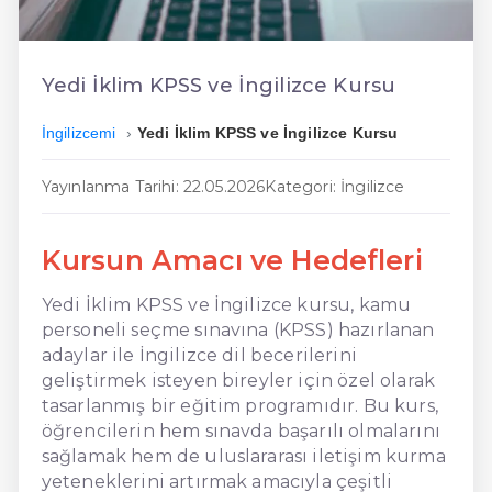
En Ucuz İngilizce
En Uygun İngilizce
Yedi İklim KPSS ve İngilizce Kursu
Hızlı İngilizce
İngilizcemi
Yedi İklim KPSS ve İngilizce Kursu
Yayınlanma Tarihi: 22.05.2026
Kategori: İngilizce
Kursun Amacı ve Hedefleri
Yedi İklim KPSS ve İngilizce kursu, kamu
personeli seçme sınavına (KPSS) hazırlanan
adaylar ile İngilizce dil becerilerini
geliştirmek isteyen bireyler için özel olarak
tasarlanmış bir eğitim programıdır. Bu kurs,
öğrencilerin hem sınavda başarılı olmalarını
sağlamak hem de uluslararası iletişim kurma
yeteneklerini artırmak amacıyla çeşitli