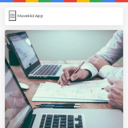
Müvekkil App
Müvekkil App
İngilizce Kelimeler
Resim Yükle
Wordpress Cache
Anasayfa
5 Günde İngilizce
İngilizce
Dil Eğitimi
En Hızlı İngilizce
En Kolay İngilizce