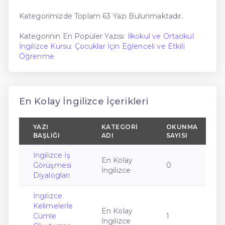
Kategorimizde Toplam 63 Yazı Bulunmaktadır.
Kategorinin En Popüler Yazısı:
İlkokul ve Ortaokul
İngilizce Kursu: Çocuklar İçin Eğlenceli ve Etkili
Öğrenme
En Kolay İngilizce İçerikleri
YAZI
KATEGORI
OKUNMA
BAŞLIĞI
ADI
SAYISI
İngilizce İş
En Kolay
Görüşmesi
0
İngilizce
Diyalogları
İngilizce
Kelimelerle
En Kolay
Cümle
1
İngilizce