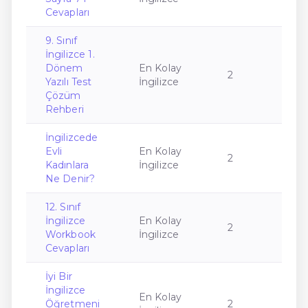
Cevapları
9. Sınıf
İngilizce 1.
Dönem
En Kolay
2
Yazılı Test
İngilizce
Çözüm
Rehberi
İngilizcede
Evli
En Kolay
2
Kadınlara
İngilizce
Ne Denir?
12. Sınıf
İngilizce
En Kolay
2
Workbook
İngilizce
Cevapları
İyi Bir
İngilizce
En Kolay
Öğretmeni
2