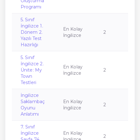
Oluşturma
Programı
5. Sınıf
İngilizce 1.
En Kolay
Dönem 2.
2
İngilizce
Yazılı Test
Hazırlığı
5. Sınıf
İngilizce 2.
En Kolay
Ünite: My
2
İngilizce
Town
Testleri
İngilizce
Saklambaç
En Kolay
2
Oyunu
İngilizce
Anlatımı
7. Sınıf
İngilizce
En Kolay
2
Sayfa 74
İngilizce