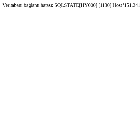
Veritabanı bağlantı hatası: SQLSTATE[HY000] [1130] Host '151.241.2