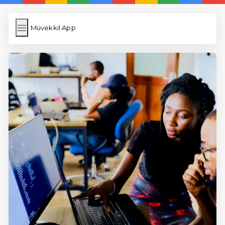
Müvekkil App
Müvekkil App
İngilizce Kelimeler
Resim Yükle
Wordpress Cache
Anasayfa
5 Günde İngilizce
İngilizce
Dil Eğitimi
En Hızlı İngilizce
En Kolay İngilizce