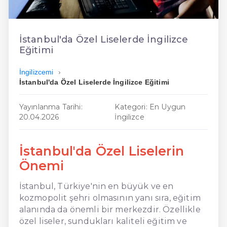
En Ucuz İngilizce
En Uygun İngilizce
İstanbul'da Özel Liselerde İngilizce
Eğitimi
Hızlı İngilizce
İngilizcemi
İstanbul'da Özel Liselerde İngilizce Eğitimi
Yayınlanma Tarihi:
Kategori: En Uygun
20.04.2026
İngilizce
İstanbul'da Özel Liselerin
Önemi
İstanbul, Türkiye'nin en büyük ve en
kozmopolit şehri olmasının yanı sıra, eğitim
alanında da önemli bir merkezdir. Özellikle
özel liseler, sundukları kaliteli eğitim ve