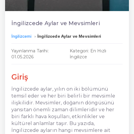
En Ucuz İngilizce
En Uygun İngilizce
İngilizcede Aylar ve Mevsimleri
Hızlı İngilizce
İngilizcemi
İngilizcede Aylar ve Mevsimleri
Yayınlanma Tarihi:
Kategori: En Hızlı
01.05.2026
İngilizce
Giriş
İngilizcede aylar, yılın on iki bölümünü
temsil eder ve her biri belirli bir mevsimle
ilişkilidir. Mevsimler, doğanın döngüsünü
yansıtan önemli zaman dilimleridir ve her
biri farklı hava koşulları, etkinlikler ve
kültürel anlamlar taşır. Bu yazıda,
İngilizcede ayların hangi mevsimlere ait