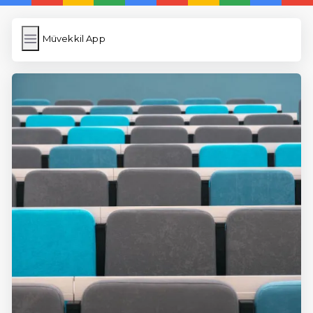
Müvekkil App
Müvekkil App
İngilizce Kelimeler
Resim Yükle
Wordpress Cache
Anasayfa
5 Günde İngilizce
İngilizce
Dil Eğitimi
En Hızlı İngilizce
En Kolay İngilizce