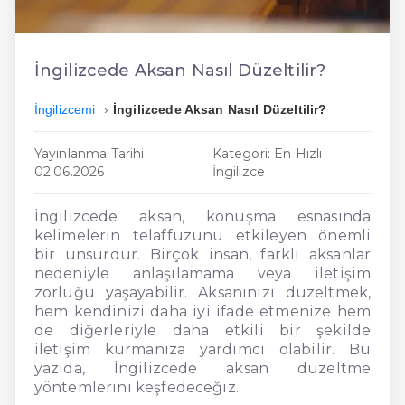
En Ucuz İngilizce
En Uygun İngilizce
İngilizcede Aksan Nasıl Düzeltilir?
Hızlı İngilizce
İngilizcemi
İngilizcede Aksan Nasıl Düzeltilir?
Yayınlanma Tarihi:
Kategori: En Hızlı
02.06.2026
İngilizce
İngilizcede aksan, konuşma esnasında
kelimelerin telaffuzunu etkileyen önemli
bir unsurdur. Birçok insan, farklı aksanlar
nedeniyle anlaşılamama veya iletişim
zorluğu yaşayabilir. Aksanınızı düzeltmek,
hem kendinizi daha iyi ifade etmenize hem
de diğerleriyle daha etkili bir şekilde
iletişim kurmanıza yardımcı olabilir. Bu
yazıda, İngilizcede aksan düzeltme
yöntemlerini keşfedeceğiz.