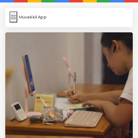
Müvekkil App
Müvekkil App
İngilizce Kelimeler
Resim Yükle
Wordpress Cache
Anasayfa
5 Günde İngilizce
İngilizce
Dil Eğitimi
En Hızlı İngilizce
En Kolay İngilizce