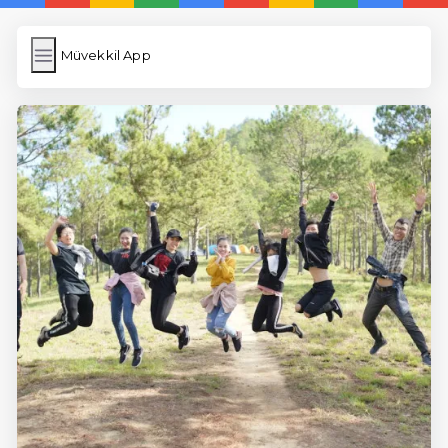
Müvekkil App
Müvekkil App
İngilizce Kelimeler
Resim Yükle
Wordpress Cache
Anasayfa
5 Günde İngilizce
İngilizce
Dil Eğitimi
En Hızlı İngilizce
En Kolay İngilizce