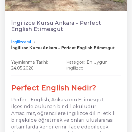
En Ucuz İngilizce
En Uygun İngilizce
İngilizce Kursu Ankara - Perfect
English Etimesgut
Hızlı İngilizce
İngilizcemi
İngilizce Kursu Ankara - Perfect English Etimesgut
Yayınlanma Tarihi:
Kategori: En Uygun
24.05.2026
İngilizce
Perfect English Nedir?
Perfect English, Ankara'nın Etimesgut
ilçesinde bulunan bir dil okuludur.
Amacımız, öğrencilere İngilizce dilini etkili
bir şekilde öğretmek ve onları uluslararası
ortamlarda kendilerini ifade edebilecek