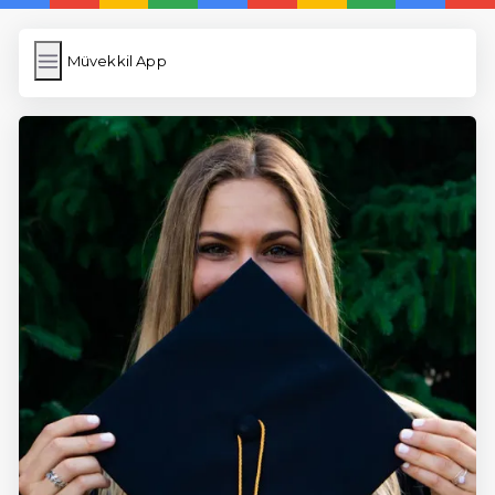
Müvekkil App
Müvekkil App
İngilizce Kelimeler
Resim Yükle
Wordpress Cache
Anasayfa
5 Günde İngilizce
İngilizce
Dil Eğitimi
En Hızlı İngilizce
En Kolay İngilizce