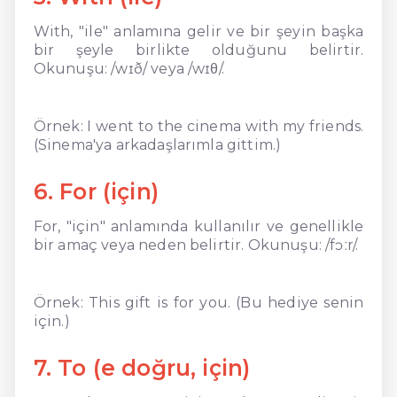
With, "ile" anlamına gelir ve bir şeyin başka
bir şeyle birlikte olduğunu belirtir.
Okunuşu: /wɪð/ veya /wɪθ/.
Örnek: I went to the cinema with my friends.
(Sinema'ya arkadaşlarımla gittim.)
6. For (için)
For, "için" anlamında kullanılır ve genellikle
bir amaç veya neden belirtir. Okunuşu: /fɔːr/.
Örnek: This gift is for you. (Bu hediye senin
için.)
7. To (e doğru, için)