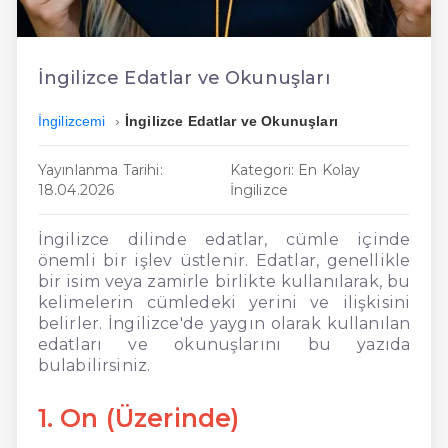
En Ucuz İngilizce
En Uygun İngilizce
İngilizce Edatlar ve Okunuşları
Hızlı İngilizce
İngilizcemi
İngilizce Edatlar ve Okunuşları
Yayınlanma Tarihi:
Kategori: En Kolay
18.04.2026
İngilizce
İngilizce dilinde edatlar, cümle içinde
önemli bir işlev üstlenir. Edatlar, genellikle
bir isim veya zamirle birlikte kullanılarak, bu
kelimelerin cümledeki yerini ve ilişkisini
belirler. İngilizce'de yaygın olarak kullanılan
edatları ve okunuşlarını bu yazıda
bulabilirsiniz.
1. On (Üzerinde)