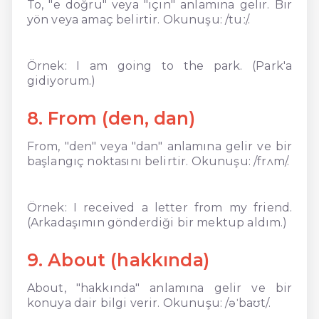
To, "e doğru" veya "için" anlamına gelir. Bir
yön veya amaç belirtir. Okunuşu: /tuː/.
Örnek: I am going to the park. (Park'a
gidiyorum.)
8. From (den, dan)
From, "den" veya "dan" anlamına gelir ve bir
başlangıç noktasını belirtir. Okunuşu: /frʌm/.
Örnek: I received a letter from my friend.
(Arkadaşımın gönderdiği bir mektup aldım.)
9. About (hakkında)
About, "hakkında" anlamına gelir ve bir
konuya dair bilgi verir. Okunuşu: /əˈbaʊt/.