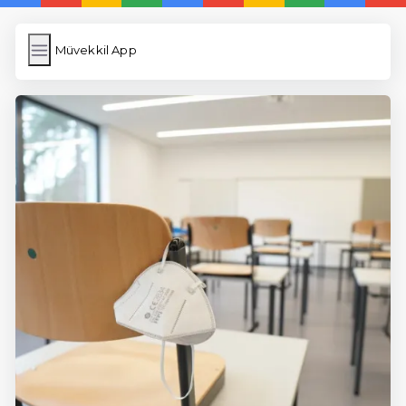
Müvekkil App
Müvekkil App
İngilizce Kelimeler
Resim Yükle
Wordpress Cache
Anasayfa
5 Günde İngilizce
İngilizce
Dil Eğitimi
En Hızlı İngilizce
En Kolay İngilizce