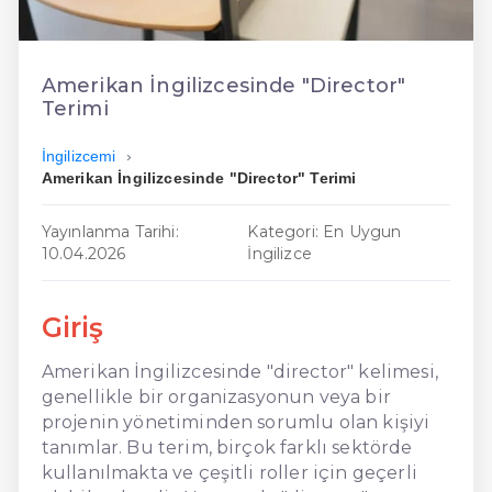
En Ucuz İngilizce
En Uygun İngilizce
Amerikan İngilizcesinde "Director"
Terimi
Hızlı İngilizce
İngilizcemi
Amerikan İngilizcesinde "Director" Terimi
Yayınlanma Tarihi:
Kategori: En Uygun
10.04.2026
İngilizce
Giriş
Amerikan İngilizcesinde "director" kelimesi,
genellikle bir organizasyonun veya bir
projenin yönetiminden sorumlu olan kişiyi
tanımlar. Bu terim, birçok farklı sektörde
kullanılmakta ve çeşitli roller için geçerli