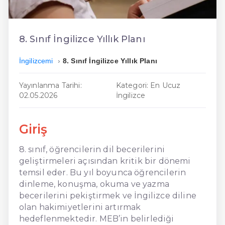
En Ucuz İngilizce
En Uygun İngilizce
8. Sınıf İngilizce Yıllık Planı
Hızlı İngilizce
İngilizcemi
8. Sınıf İngilizce Yıllık Planı
Yayınlanma Tarihi:
Kategori: En Ucuz
02.05.2026
İngilizce
Giriş
8. sınıf, öğrencilerin dil becerilerini
geliştirmeleri açısından kritik bir dönemi
temsil eder. Bu yıl boyunca öğrencilerin
dinleme, konuşma, okuma ve yazma
becerilerini pekiştirmek ve İngilizce diline
olan hakimiyetlerini artırmak
hedeflenmektedir. MEB’in belirlediği