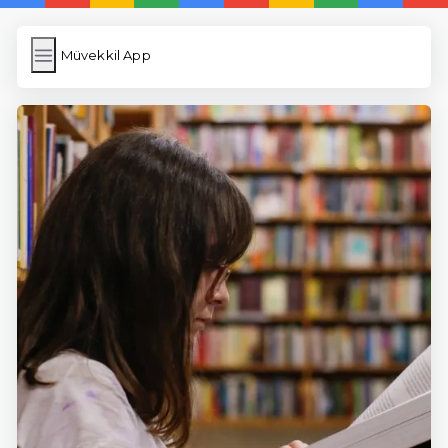
Müvekkil App
Müvekkil App
İngilizce Kelimeler
Resim Yükle
Wordpress Cache
Anasayfa
5 Günde İngilizce
İngilizce
Dil Eğitimi
En Hızlı İngilizce
En Kolay İngilizce