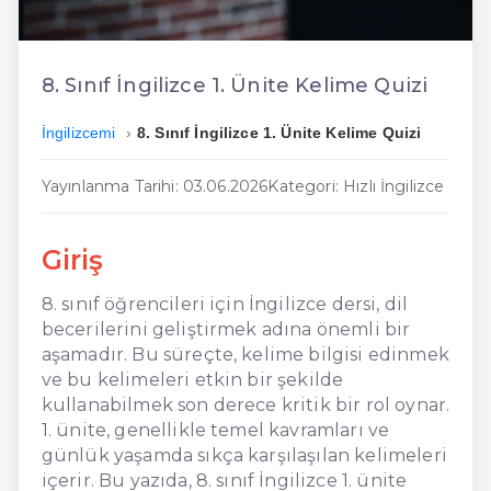
En Ucuz İngilizce
En Uygun İngilizce
8. Sınıf İngilizce 1. Ünite Kelime Quizi
Hızlı İngilizce
İngilizcemi
8. Sınıf İngilizce 1. Ünite Kelime Quizi
Yayınlanma Tarihi: 03.06.2026
Kategori: Hızlı İngilizce
Giriş
8. sınıf öğrencileri için İngilizce dersi, dil
becerilerini geliştirmek adına önemli bir
aşamadır. Bu süreçte, kelime bilgisi edinmek
ve bu kelimeleri etkin bir şekilde
kullanabilmek son derece kritik bir rol oynar.
1. ünite, genellikle temel kavramları ve
günlük yaşamda sıkça karşılaşılan kelimeleri
içerir. Bu yazıda, 8. sınıf İngilizce 1. ünite