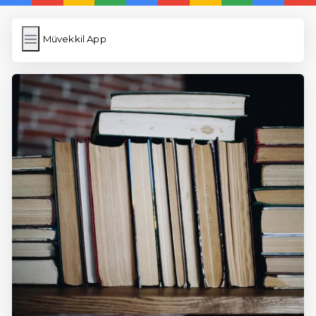
Müvekkil App
Müvekkil App
İngilizce Kelimeler
Resim Yükle
Wordpress Cache
Anasayfa
5 Günde İngilizce
İngilizce
Dil Eğitimi
En Hızlı İngilizce
En Kolay İngilizce