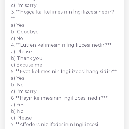
c) I'm sorry
3. **Hoşça kal kelimesinin İngilizcesi nedir?
**
a) Yes
b) Goodbye
c) No
4. **Lütfen kelimesinin İngilizcesi nedir?**
a) Please
b) Thank you
c) Excuse me
5. **Evet kelimesinin İngilizcesi hangisidir?**
a) Yes
b) No
c) I'm sorry
6. **Hayır kelimesinin İngilizcesi nedir?**
a) Yes
b) No
c) Please
7. **Affedersiniz ifadesinin İngilizcesi