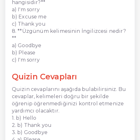
hangisidir?**
a) I'm sorry
b) Excuse me
c) Thank you
8. **Üzgünüm kelimesinin İngilizcesi nedir?
**
a) Goodbye
b) Please
c) I'm sorry
Quizin Cevapları
Quizin cevaplarını aşağıda bulabilirsiniz. Bu
cevaplar, kelimeleri doğru bir şekilde
öğrenip öğrenmediğinizi kontrol etmenize
yardımcı olacaktır.
1. b) Hello
2. b) Thank you
3. b) Goodbye
4. a) Please