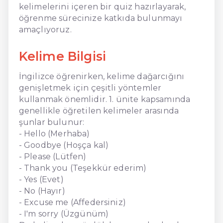
kelimelerini içeren bir quiz hazırlayarak,
öğrenme sürecinize katkıda bulunmayı
amaçlıyoruz.
Kelime Bilgisi
İngilizce öğrenirken, kelime dağarcığını
genişletmek için çeşitli yöntemler
kullanmak önemlidir. 1. ünite kapsamında
genellikle öğretilen kelimeler arasında
şunlar bulunur:
- Hello (Merhaba)
- Goodbye (Hoşça kal)
- Please (Lütfen)
- Thank you (Teşekkür ederim)
- Yes (Evet)
- No (Hayır)
- Excuse me (Affedersiniz)
- I'm sorry (Üzgünüm)