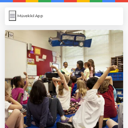
Müvekkil App
Müvekkil App
İngilizce Kelimeler
Resim Yükle
Wordpress Cache
Anasayfa
5 Günde İngilizce
İngilizce
Dil Eğitimi
En Hızlı İngilizce
En Kolay İngilizce